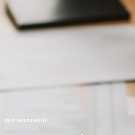
ImmoHanseatic