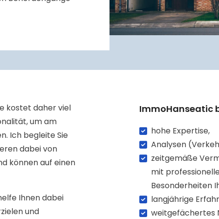
 kostet daher viel
ImmoHanseatic bi
onalität, um am
hohe Expertise,
. Ich begleite Sie
Analysen (Verkeh
ieren dabei von
zeitgemäße Verm
nd können auf einen
mit professionell
Besonderheiten Ih
elfe Ihnen dabei
langjährige Erfa
rzielen und
weitgefächertes